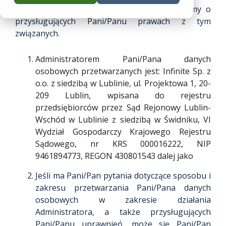
podstawie udzielonych zgód oraz informujemy o
zauważalnie niższe.
Autoryzacja i cyfrowe podpisywanie
przysługujących Pani/Panu prawach z tym
eKatalog
związanych.
Tomasz Bekasiewicz
– platforma zarządzania danymi produktowymi (PIM/MDM)
IT Manager
Administratorem Pani/Pana danych
eArchive
osobowych przetwarzanych jest: Infinite Sp. z
– cyfrowe archiwum
o.o. z siedzibą w Lublinie, ul. Projektowa 1, 20-
209 Lublin, wpisana do rejestru
eBOK
przedsiębiorców przez Sąd Rejonowy Lublin-
- elektroniczne biuro obsługi klienta
Wschód w Lublinie z siedzibą w Świdniku, VI
Wydział Gospodarczy Krajowego Rejestru
eTeczka
Sądowego, nr KRS 000016222, NIP
- system przechowywania dokumentów pracowniczych
9461894773, REGON 430801543 dalej jako
F&B
Jeśli ma Pani/Pan pytania dotyczące sposobu i
– platforma zakupowa świeżej żywności
zakresu przetwarzania Pani/Pana danych
osobowych w zakresie działania
Administratora, a także przysługujących
Pani/Panu uprawnień, może się Pani/Pan