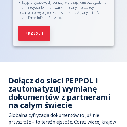
Klikając przycisk wyślij poniżej, wyrażają Państwo zgodę na
przechowywanie i przetwarzanie danych osobowych
podanych powyżej w celu dostarczania żądanych treści
przez firmę Infinite Sp. z o.o.
Dołącz do sieci PEPPOL i
zautomatyzuj wymianę
dokumentów z partnerami
na całym świecie
Globalna cyfryzacja dokumentów to już nie
przyszłość – to teraźniejszość. Coraz więcej krajów