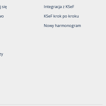
 się
Integracja z KSeF
wo
KSeF krok po kroku
Nowy harmonogram
zy