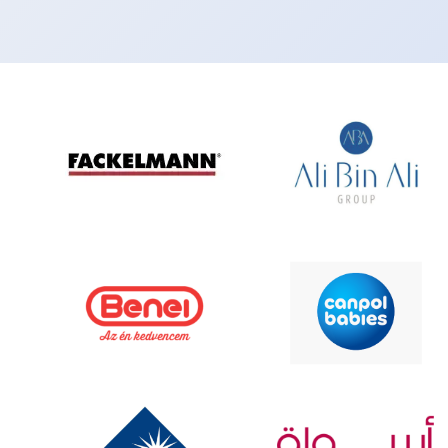
Zarządzanie danymi produktowymi
eKatalog
danymi p
Autoryzacja i cyfrowe podpisywanie
eArchive
–
eBOK
- el
klienta
eTeczka
-
dokumentó
F&B
– plat
żywności