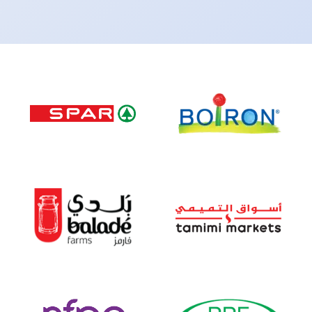
– platforma zarządzania
roduktowymi (PIM/MDM)
 cyfrowe archiwum
ektroniczne biuro obsługi
 system przechowywania
w pracowniczych
forma zakupowa świeżej